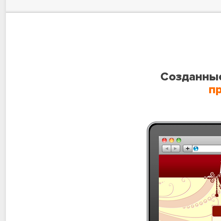
Созданные
п