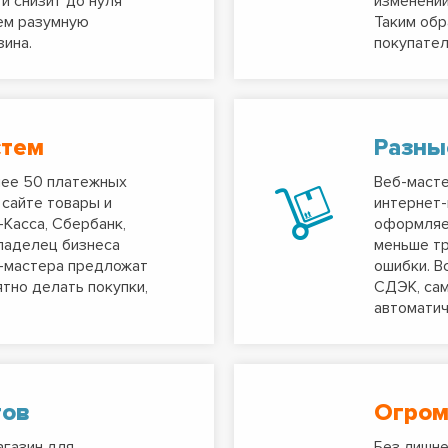
и снизит до нуля
изменении
ем разумную
Таким обр
ина.
покупател
стем
Разны
лее 50 платежных
Веб-масте
 сайте товары и
интернет-
Касса, Сбербанк,
оформляет
владелец бизнеса
меньше тр
б-мастера предложат
ошибки. В
тно делать покупки,
СДЭК, сам
автоматич
тов
Огром
агазин для
Без лишне