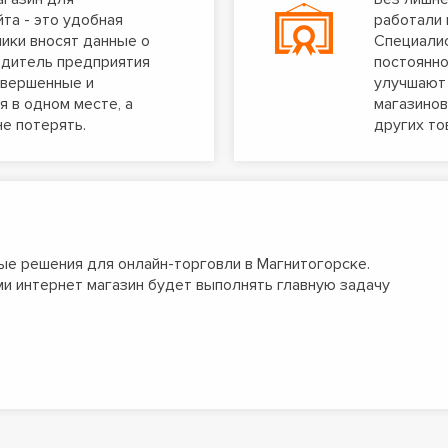
та - это удобная
работали 
ники вносят данные о
Специалис
водитель предприятия
постоянно
авершенные и
улучшают 
я в одном месте, а
магазинов
не потерять.
других то
е решения для онлайн-торговли в Магнитогорске.
и интернет магазин будет выполнять главную задачу