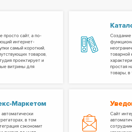
Катал
 просто сайт, а по-
Создание 
ющий интернет-
функцион
упки самый короткий,
неогранич
путствующих товаров,
товарной 
студия проектирует и
характери
ные витрины для
простая н
товары, в
екс-Маркетом
Уведо
т автоматически
Сайт инте
регаторах, в том
автоматич
нтеграция сэкономит
сотрудник