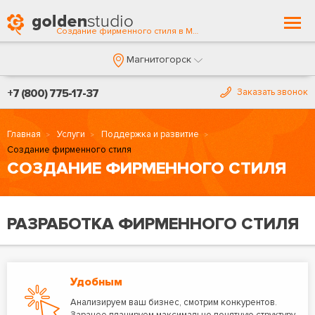
Togg
Создание фирменного стиля в Магнитогорске
navi
Магнитогорск
+7 (800) 775-17-37
Заказать звонок
Главная
Услуги
Поддержка и развитие
Создание фирменного стиля
СОЗДАНИЕ ФИРМЕННОГО СТИЛЯ
РАЗРАБОТКА ФИРМЕННОГО СТИЛЯ
Удобным
Анализируем ваш бизнес, смотрим конкурентов.