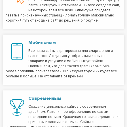
Заранее планируем максимально понятную структуру
сайта. Тестируем и оттачиваем. В итоге создаем сайт,
на котором всем все ясно. Клиенту не придется
лазать в поисках нужных страниц и ломать голову. Максимально
короткий путь от входа на сайт до решения о покупке.
Мобильным
Все наши сайты адаптированы для смартфонов и
планшетов. Люди смогут обратиться к вам за
товарами и услугами с мобильных устройств.
Напоминаем, что доля такого трафика уже 56% -
более половины пользователей! И с каждым годом их будет все
больше и больше. Не отставайте от времени!
Современным
Создание уникальных сайтов с современным
дизайном. Лаконичное оформление по самым
последним нормам. Красочная графика сделает сайт
приятным и запоминающимся. Сайты с