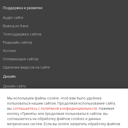
Поддержка и развитие
Аудит сайта
Вывод из бана
Техподдержка сайтов
Редизайн сайтов
Хостинг
Оптимизация сайтов
Удаление вирусов на сайте
Дизайн
Дизайн сайта
Разработка логотипа компании
Мы используем файлы cookie, чтоб вам было удобнее
Создание фирменного стиля
пользоваться нашим сайтом. Продолжая использование сайта,
вы
соглашаетесь с политикой конфиденциальности
. Нажимая
кнопку «Принять» или продолжая пользоваться сайтом, вы
соглашаетесь на обработку файлов cookies и данных
Заказать звонок
метрических систем. Если вы хотите запретить обработку файлов