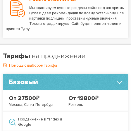
Мы адаптируем нужные разделы сайта под алгоритмы
Гугла и даем рекомендации по всему остальному. Все
картинки подпишем, проставим нужные значения.
Тексты отредактируем. Сайт будет понятен людям и
приятен Гуглу.
Тарифы
на продвижение
Помощь с выбором тарифа
Базовый
₽
₽
От 27500
От 19800
Москва, Санкт-Петербург
Регионы
Продвижение в Yandex и
Google