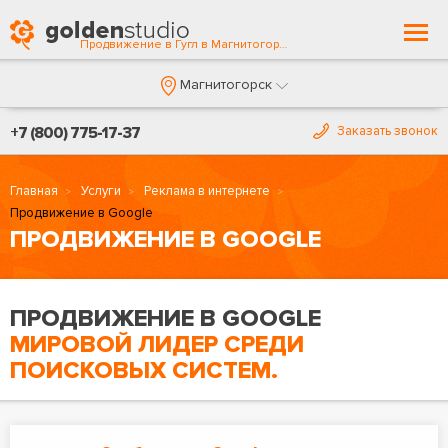
Togg
Продвижение в Гугл в Магнитогорске
navi
Магнитогорск
+7 (800) 775-17-37
Заказать звонок
Главная
Услуги
Реклама в интернете
Продвижение в Google
ПРОДВИЖЕНИЕ В GOOGLE
ПРОДВИЖЕНИЕ В GOOGLE
МИРОВОЙ ЛИДЕР СРЕДИ
ПОИСКОВЫХ СИСТЕМ.