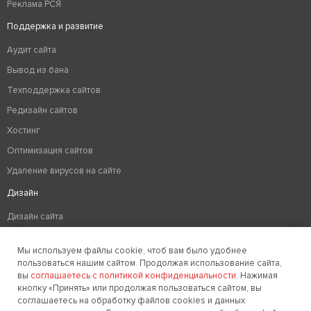
Реклама РСЯ
Поддержка и развитие
Аудит сайта
Вывод из бана
Техподдержка сайтов
Редизайн сайтов
Хостинг
Оптимизация сайтов
Удаление вирусов на сайте
Дизайн
Дизайн сайта
Разработка логотипа компании
Мы используем файлы cookie, чтоб вам было удобнее
Создание фирменного стиля
пользоваться нашим сайтом. Продолжая использование сайта,
вы
соглашаетесь с политикой конфиденциальности
. Нажимая
кнопку «Принять» или продолжая пользоваться сайтом, вы
соглашаетесь на обработку файлов cookies и данных
Заказать звонок