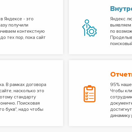
Внутр
в Яндексе - это
Яндекс лю
азу получили
выявляем 
ачиваем контекстную
по возмож
о тех пор, пока сайт
Проделыв
поисковый
Отчет
а. В рамках договора
95% нашей
сайте, насколько это
Чтобы кли
лотому стандарту
сотрудник
конично. Поисковая
документе
го букв", надо чтобы
достигнут
динамику 