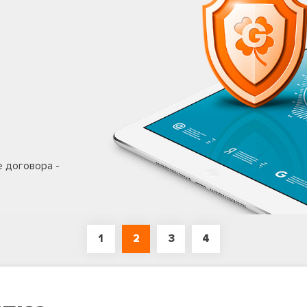
е договора -
1
2
3
4